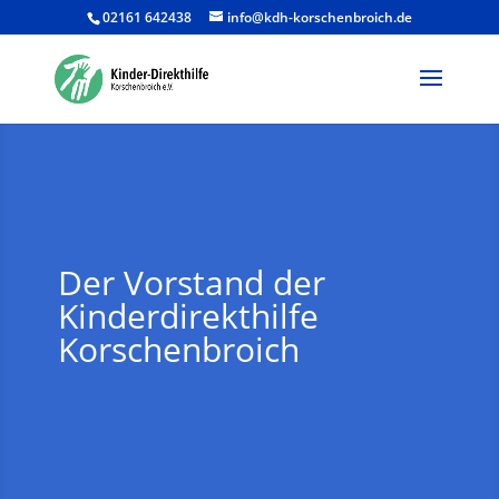
02161 642438
info@kdh-korschenbroich.de
Products
search
Der Vorstand der
Kinderdirekthilfe
Korschenbroich