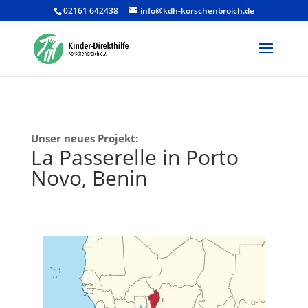
02161 642438
info@kdh-korschenbroich.de
Products
search
Unser neues Projekt:
La Passerelle in Porto
Novo, Benin