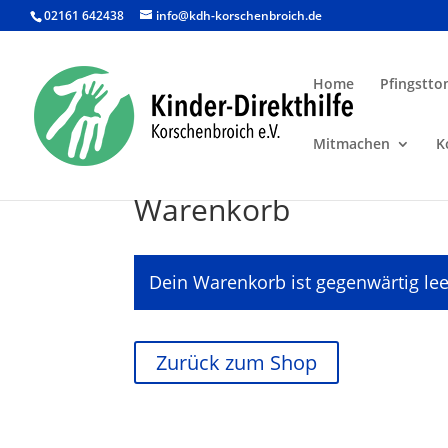
02161 642438
info@kdh-korschenbroich.de
Home
Pfingstto
Mitmachen
K
Warenkorb
Dein Warenkorb ist gegenwärtig lee
Zurück zum Shop