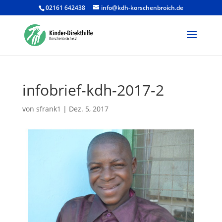
02161 642438
info@kdh-korschenbroich.de
Products
search
infobrief-kdh-2017-2
von
sfrank1
|
Dez. 5, 2017