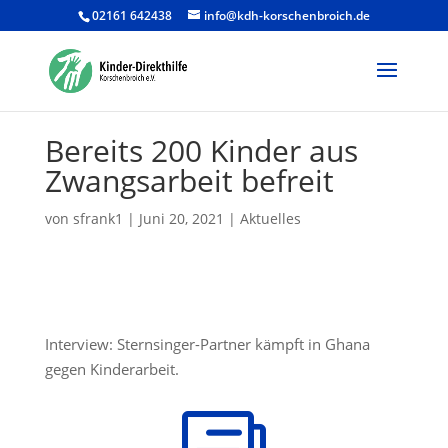
02161 642438
info@kdh-korschenbroich.de
Products
search
Bereits 200 Kinder aus
Zwangsarbeit befreit
von
sfrank1
|
Juni 20, 2021
|
Aktuelles
Interview: Sternsinger-Partner kämpft in Ghana
gegen Kinderarbeit.