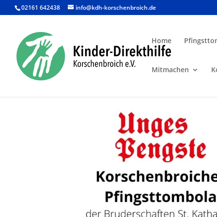
02161 642438
info@kdh-korschenbroich.de
Home
Pfingstto
Mitmachen
K