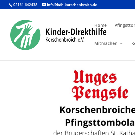
02161 642438
info@kdh-korschenbroich.de
Home
Pfingstto
Mitmachen
K