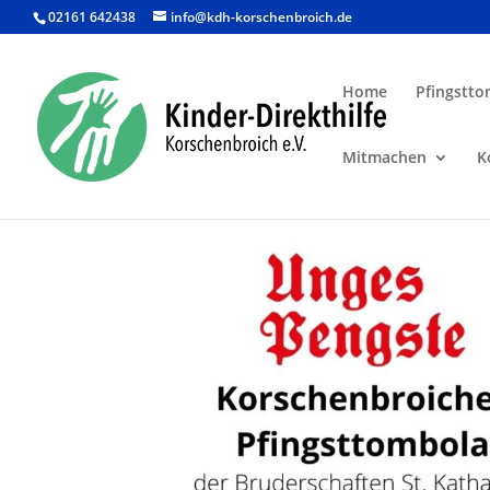
02161 642438
info@kdh-korschenbroich.de
Home
Pfingstto
Mitmachen
K