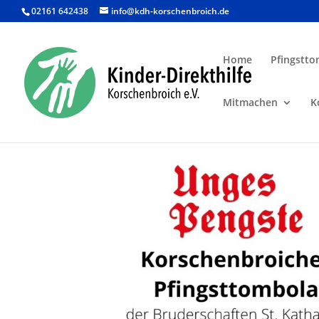
02161 642438
info@kdh-korschenbroich.de
Home
Pfingstto
Mitmachen
K