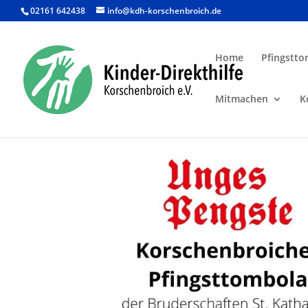
02161 642438
info@kdh-korschenbroich.de
Home
Pfingstto
Mitmachen
K