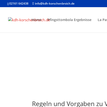
02161 642438
info@kdh-korschenbroich.de
Home
Pfingsttombola Ergebnisse
La Pa
Regeln und Vorgaben zu 