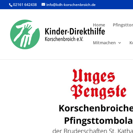
02161 642438
info@kdh-korschenbroich.de
Home
Pfingstto
Mitmachen
K