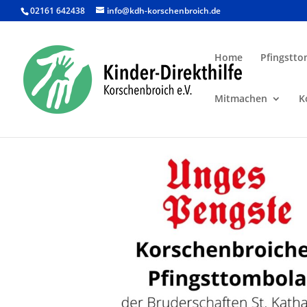
02161 642438
info@kdh-korschenbroich.de
Home
Pfingstto
Mitmachen
K