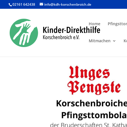
02161 642438
info@kdh-korschenbroich.de
Home
Pfingstto
Mitmachen
K