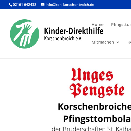
02161 642438
info@kdh-korschenbroich.de
Home
Pfingstto
Mitmachen
K