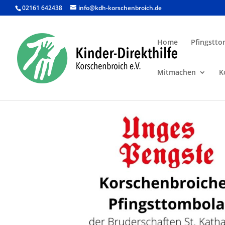
02161 642438
info@kdh-korschenbroich.de
Home
Pfingstto
Mitmachen
K