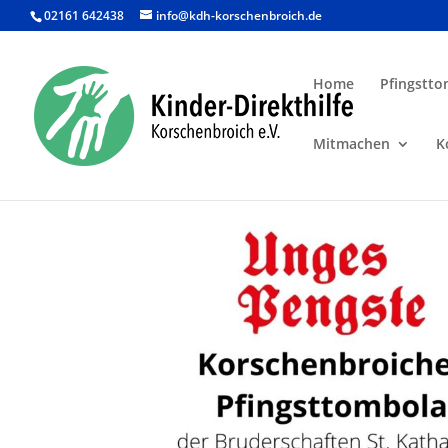
02161 642438
info@kdh-korschenbroich.de
Home
Pfingstto
Mitmachen
K