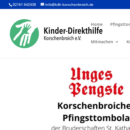
02161 642438
info@kdh-korschenbroich.de
Home
Pfingstto
Mitmachen
K