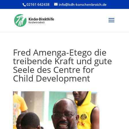
02161 642438
info@kdh-korschenbroich.de
Products
search
Fred Amenga-Etego die
treibende Kraft und gute
Seele des Centre for
Child Development